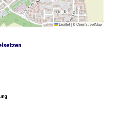
Leaflet
|
©
OpenStreetMap
eisetzen
tung