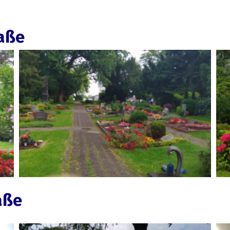
raße
aße